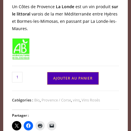
Un Côtes de Provence
La Londe
est un vin produit
sur
le littoral
varois de la mer Méditerranée entre Hyères
et Bormes-les-Mimosas, en passant par La Londe-les-
Maures.
quantité
AJOUTER AU PANIER
de
Côtes
de
Catégories :
Bio
,
Provence / Corse
,
vins
,
Vins Rosés
Provence
La
Partager :
londe
Rosé