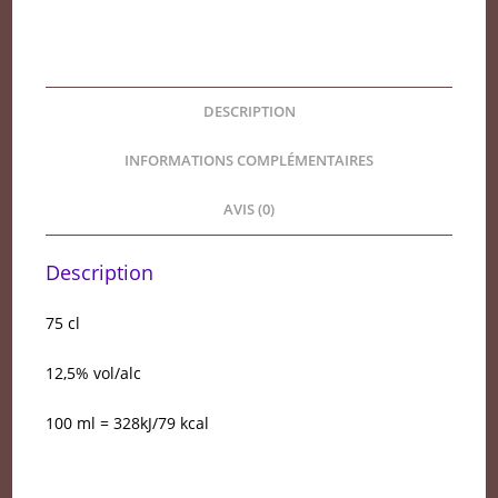
Domaine
San
Peïre
2025
DESCRIPTION
BIO
INFORMATIONS COMPLÉMENTAIRES
AVIS (0)
Description
75 cl
12,5% vol/alc
100 ml = 328kJ/79 kcal