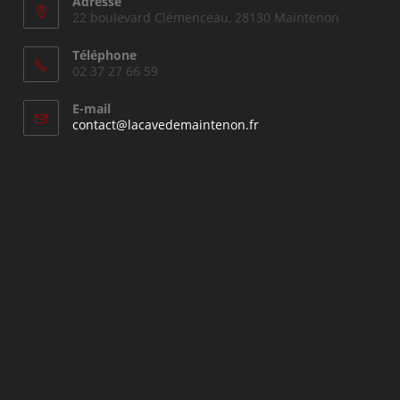
Adresse
22 boulevard Clémenceau, 28130 Maintenon
Téléphone
02 37 27 66 59
E-mail
S’ouvre
contact@lacavedemaintenon.fr
dans
votre
application