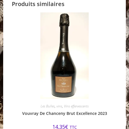
Produits similaires
Les Bulles
,
vins
,
Vins effervescents
Vouvray De Chanceny Brut Excellence 2023
14,35
€
TTC