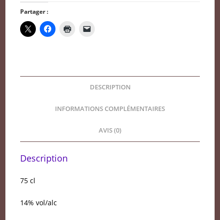
grand
Partager :
cru
classé
2022
BIO
DESCRIPTION
INFORMATIONS COMPLÉMENTAIRES
AVIS (0)
Description
75 cl
14% vol/alc