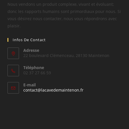
Nous vendons un produit complexe, vivant et évoluant;
donc les rapports humains sont primordiaux pour nous. Si
vous désirez nous contacter, nous vous répondrons avec
plaisir.
Infos De Contact
Adresse
22 boulevard Clémenceau, 28130 Maintenon
Téléphone
02 37 27 66 59
E-mail
S’ouvre
contact@lacavedemaintenon.fr
dans
votre
application