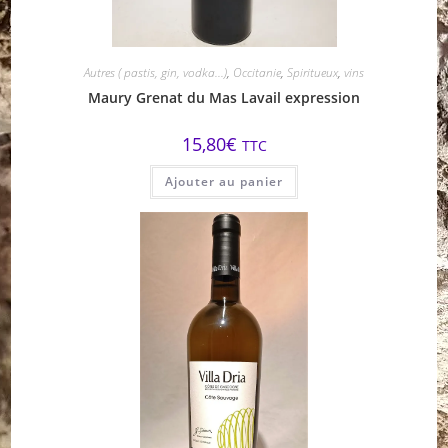
Autres ( pastis, gin, vodka...)
,
Occitanie
,
Spiritueux
,
vins
Maury Grenat du Mas Lavail expression
15,80
€
TTC
Ajouter au panier