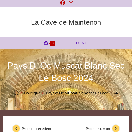
Skip
to
content
La Cave de Maintenon
0
MENU
Pays D’ Oc Muscat Blanc Sec
Le Bosc 2024
>
Boutique
>
Pays d’ Oc Muscat blanc sec Le Bosc 2024
Produit précédent
Produit suivant