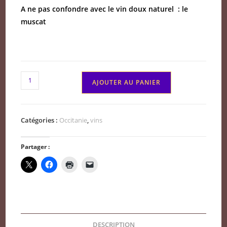
A ne pas confondre avec le vin doux naturel : le
muscat
quantité
AJOUTER AU PANIER
de
Pays
d'
Catégories :
Occitanie
,
vins
Oc
Muscat
Partager :
blanc
sec
Le
Bosc
2024
DESCRIPTION