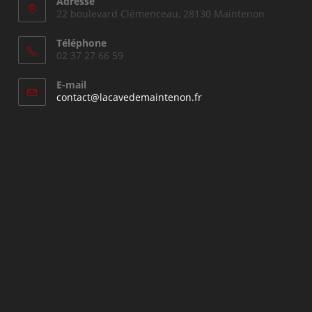
Adresse
22 boulevard Clémenceau, 28130 Maintenon
Téléphone
02 37 27 66 59
E-mail
S’ouvre
contact@lacavedemaintenon.fr
dans
votre
application