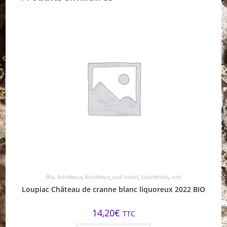
Bio
,
bordeaux
,
bordeaux_sud-ouest
,
sauternais
,
vins
Loupiac Château de cranne blanc liquoreux 2022 BIO
14,20
€
TTC