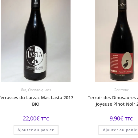
Bio
,
Occitanie
,
vins
Occitanie
Terrasses du Larzac Mas Lasta 2017
Terroir des Dinosaures
BIO
Joyeuse Pinot Noir 
22,00
€
9,90
€
TTC
TTC
Ajouter au panier
Ajouter au panie