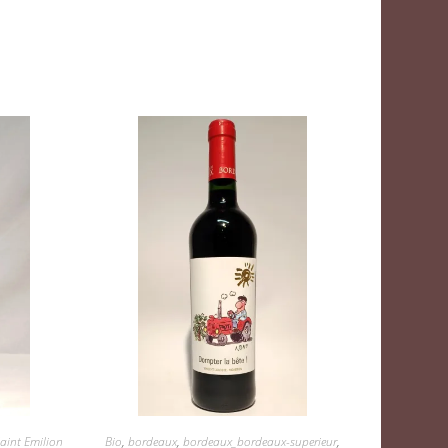
aint Emilion
Bio
,
bordeaux
,
bordeaux_bordeaux-superieur
,