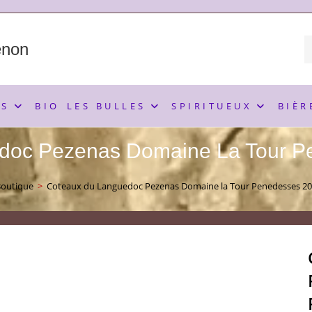
enon
NS
BIO
LES BULLES
SPIRITUEUX
BIÈR
doc Pezenas Domaine La Tour P
outique
>
Coteaux du Languedoc Pezenas Domaine la Tour Penedesses 20