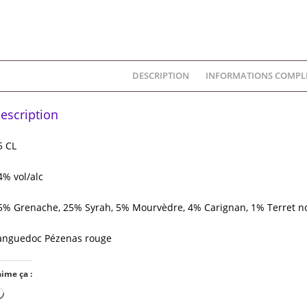
DESCRIPTION
INFORMATIONS COMPL
escription
5 CL
4% vol/alc
5% Grenache, 25% Syrah, 5% Mourvèdre, 4% Carignan, 1% Terret no
anguedoc Pézenas rouge
aime ça :
Chargement…