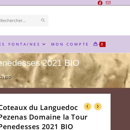
ENVOYER
Rechercher
LA
sur
RECHERCHE
ce
ES
FONTAINES
MON COMPTE
0
site
enedesses 2021 BIO
21 BIO
Coteaux du Languedoc
Pezenas Domaine la Tour
Penedesses 2021 BIO