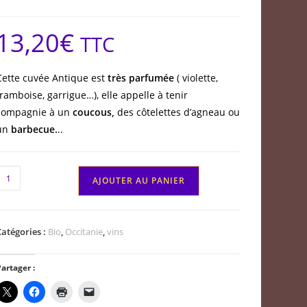
13,20
€
TTC
Cette cuvée Antique est
très parfumée
( violette,
framboise, garrigue…), elle appelle à tenir
compagnie à un
coucous,
des côtelettes d’agneau ou
un
barbecue.
..
quantité
AJOUTER AU PANIER
de
Coteaux
du
Catégories :
Bio
,
Occitanie
,
vins
Languedoc
Pezenas
artager :
Domaine
a