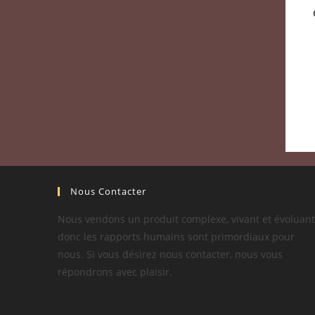
Nous Contacter
Nous vendons un produit complexe, vivant et évoluant
donc les rapports humains sont primordiaux pour
nous. Si vous désirez nous contacter, nous vous
répondrons avec plaisir.