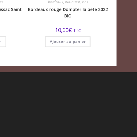
ns
bordeaux_sud-ouest
,
vins
ssac Saint
Bordeaux rouge Dompter la bête 2022
BIO
10,60
€
TTC
r
Ajouter au panier