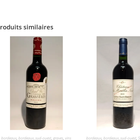
roduits similaires
bordeaux
,
bordeaux_sud-ouest
,
graves
,
vins
bordeaux
,
bordeaux_sud-ouest
,
S