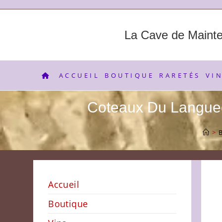
Skip
to
content
La Cave de Maint
ACCUEIL
BOUTIQUE
RARETÉS
VI
Coteaux Du Langue
>
B
Accueil
Boutique