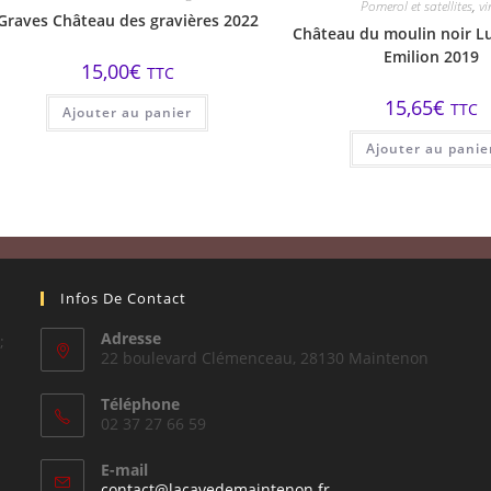
Pomerol et satellites
,
vi
Graves Château des gravières 2022
Château du moulin noir Lu
Emilion 2019
15,00
€
TTC
15,65
€
TTC
Ajouter au panier
Ajouter au panie
Infos De Contact
Adresse
;
22 boulevard Clémenceau, 28130 Maintenon
Téléphone
02 37 27 66 59
E-mail
S’ouvre
contact@lacavedemaintenon.fr