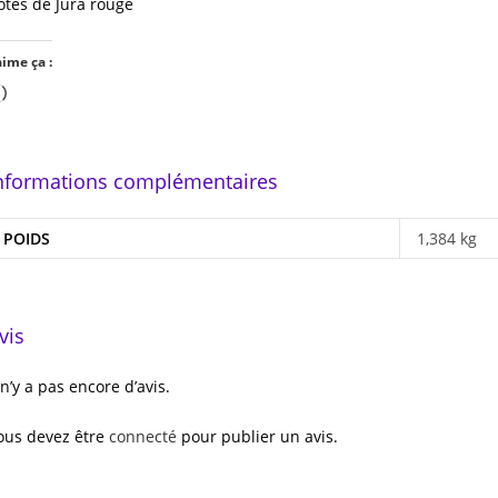
ôtes de Jura rouge
aime ça :
Chargement…
nformations complémentaires
POIDS
1,384 kg
vis
l n’y a pas encore d’avis.
ous devez être
connecté
pour publier un avis.