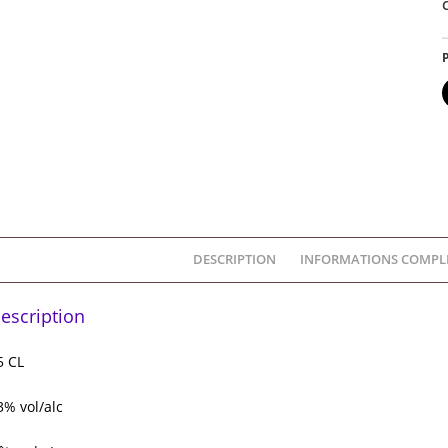
J
P
DESCRIPTION
INFORMATIONS COMPL
escription
5 CL
3% vol/alc