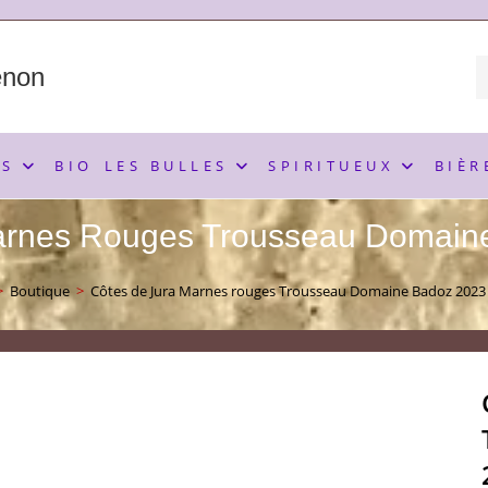
enon
NS
BIO
LES BULLES
SPIRITUEUX
BIÈR
arnes Rouges Trousseau Domain
>
Boutique
>
Côtes de Jura Marnes rouges Trousseau Domaine Badoz 2023