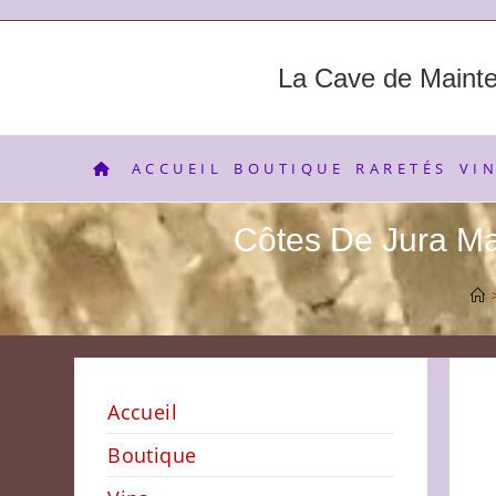
Skip
to
content
La Cave de Maint
ACCUEIL
BOUTIQUE
RARETÉS
VI
Côtes De Jura M
Accueil
Boutique