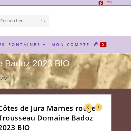
ENVOYER
Rechercher
LA
sur
RECHERCHE
ce
ES
FONTAINES
MON COMPTE
0
site
e Badoz 2023 BIO
 BIO
Côtes de Jura Marnes rouges
Trousseau Domaine Badoz
2023 BIO