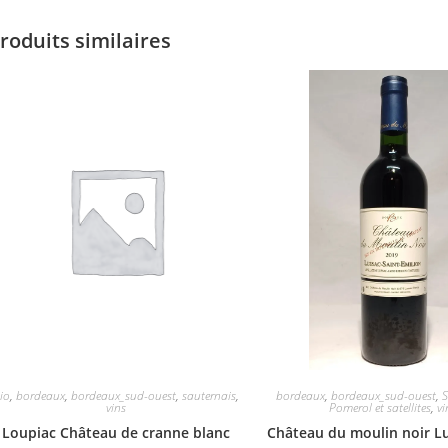
roduits similaires
io
,
bordeaux
,
bordeaux_sud-ouest
,
sauternais
,
bordeaux
,
bordeaux_sud-ouest
,
S
vins
Pomerol et satellites
,
vi
Loupiac Château de cranne blanc
Château du moulin noir Lu