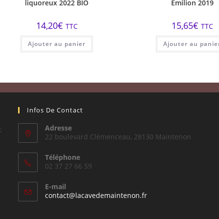
liquoreux 2022 BIO
Emilion 2019
14,20
€
15,65
€
TTC
TTC
Ajouter au panier
Ajouter au panie
Infos De Contact
Adresse
;
22 boulevard Clémenceau, 28130 Maintenon
Téléphone
02 37 27 66 59
E-mail
S’ouvre
contact@lacavedemaintenon.fr
dans
votre