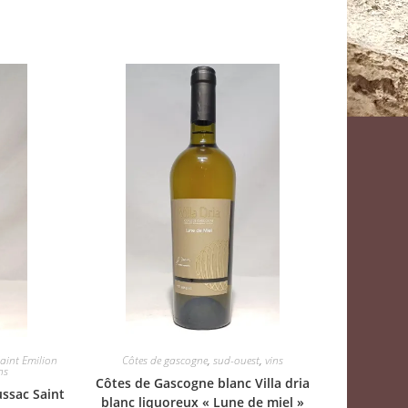
aint Emilion
Côtes de gascogne
,
sud-ouest
,
vins
ns
Côtes de Gascogne blanc Villa dria
ssac Saint
blanc liquoreux « Lune de miel »