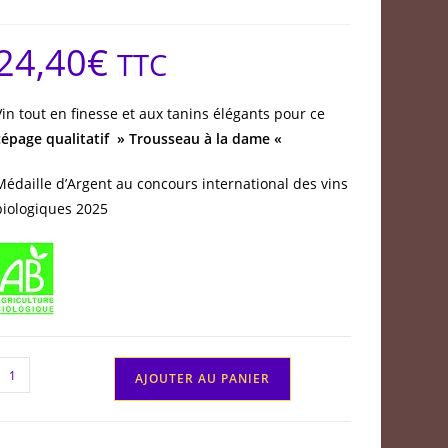
24,40
€
TTC
Vin tout en finesse et aux tanins élégants pour ce
cépage qualitatif » Trousseau à la dame «
Médaille d’Argent au concours international des vins
biologiques 2025
quantité
AJOUTER AU PANIER
de
Côtes
de