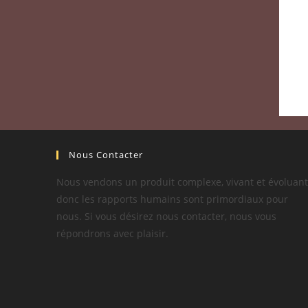
Nous Contacter
Nous vendons un produit complexe, vivant et évoluant
donc les rapports humains sont primordiaux pour
nous. Si vous désirez nous contacter, nous vous
répondrons avec plaisir.