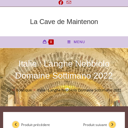
Skip
to
content
La Cave de Maintenon
0
MENU
Italie : Langhe Nebbiolo
Domaine Sottimano 2022
>
Boutique
>
Italie : Langhe Nebbiolo Domaine Sottimano 2022
Produit précédent
Produit suivant