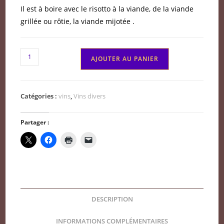
Il est à boire avec le risotto à la viande, de la viande
grillée ou rôtie, la viande mijotée .
quantité
AJOUTER AU PANIER
de
Italie
:
Catégories :
vins
,
Vins divers
Langhe
Nebbiolo
Partager :
Domaine
Sottimano
2022
DESCRIPTION
INFORMATIONS COMPLÉMENTAIRES