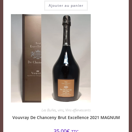
Ajouter au panier
Les Bulles
,
vins
,
Vins effervescents
Vouvray De Chanceny Brut Excellence 2021 MAGNUM
35,00
€
TTC