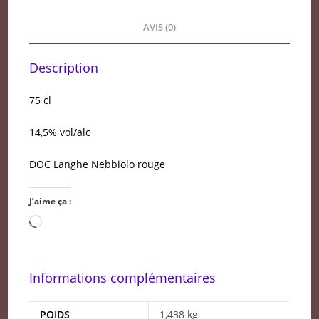
AVIS (0)
Description
75 cl
14,5% vol/alc
DOC Langhe Nebbiolo rouge
J’aime ça :
Chargement…
Informations complémentaires
POIDS
1,438 kg