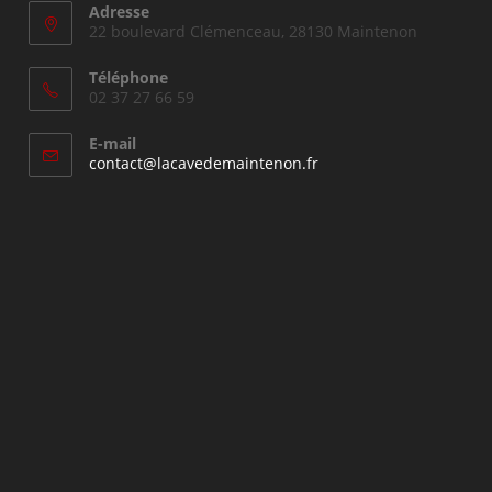
Adresse
22 boulevard Clémenceau, 28130 Maintenon
Téléphone
02 37 27 66 59
E-mail
S’ouvre
contact@lacavedemaintenon.fr
dans
votre
application