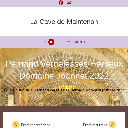
Skip
to
content
La Cave de Maintenon
0
MENU
Pernand Vergelesses Herbeux
Domaine Joannet 2022
>
Boutique
>
Pernand Vergelesses Herbeux domaine Joannet 2022
Produit précédent
Produit suivant