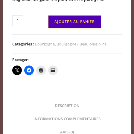
quantité
AJOUTER AU PANIER
de
Pernand
Vergelesses
Catégories :
Bourgogne
,
Bourgogne / Beaujolais
,
vins
Herbeux
domaine
Partager :
Joannet
2022
DESCRIPTION
INFORMATIONS COMPLÉMENTAIRES
AVIS (0)