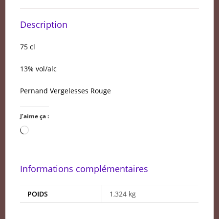
Description
75 cl
13% vol/alc
Pernand Vergelesses Rouge
J’aime ça :
Chargement…
Informations complémentaires
POIDS
1,324 kg