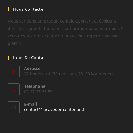
Nous Contacter
Nous vendons un produit complexe, vivant et évoluant;
donc les rapports humains sont primordiaux pour nous. Si
vous désirez nous contacter, nous vous répondrons avec
plaisir.
Infos De Contact
Adresse
22 boulevard Clémenceau, 28130 Maintenon
Téléphone
02 37 27 66 59
E-mail
S’ouvre
contact@lacavedemaintenon.fr
dans
votre
application